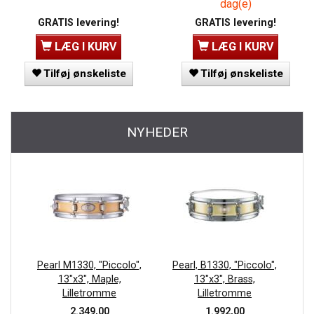
dag(e)
GRATIS levering!
GRATIS levering!
LÆG I KURV
LÆG I KURV
Tilføj ønskeliste
Tilføj ønskeliste
NYHEDER
Pearl M1330, "Piccolo",
Pearl, B1330, "Piccolo",
13"x3", Maple,
13"x3", Brass,
Lilletromme
Lilletromme
2.349,00
1.992,00