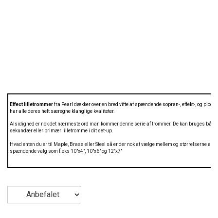
Effect lilletrommer
fra Pearl dækker over en bred vifte af spændende sopran-, effekt-, og picco
har alle deres helt særegne klanglige kvaliteter
.
Alsidighed er nok det nærmeste ord man kommer denne serie af trommer. De kan bruges båd
sekundær eller primær lilletromme i dit set-up.
Hvad enten du er til Maple, Brass eller Steel så er der nok at vælge mellem og størrelserne afsl
spændende valg som f.eks 10"x4", 10"x6" og 12"x7"