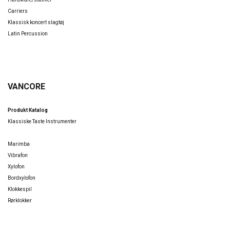
Carriers
Klassisk koncert slagtøj
Latin Percussion
VANCORE
Produkt Katalog
Klassiske Taste Instrumenter
Marimba
Vibrafon
Xylofon
Bordxylofon
Klokkespil
Rørklokker