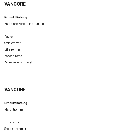
VANCORE
Produkt Katalog
Klassiske Koncert Instrumenter
Pauker
Stortrommer
Lilletrommer
Koncert Toms
Accessories/Tilbehør
VANCORE
Produkt Katalog
Marchtrommer
Hi-Tension
Skotske trommer