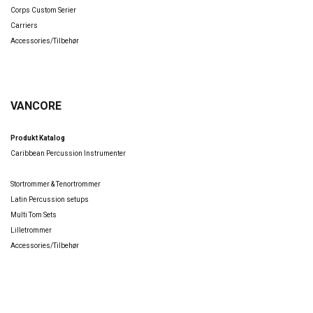
Corps Custom Serier
Carriers
Accessories/Tilbehør
VANCORE
Produkt Katalog
Caribbean Percussion Inst
rumenter
Stortrommer & Tenortrommer
Latin Percussion setups
Multi Tom Sets
Lilletrommer
Accessories/Tilbehør