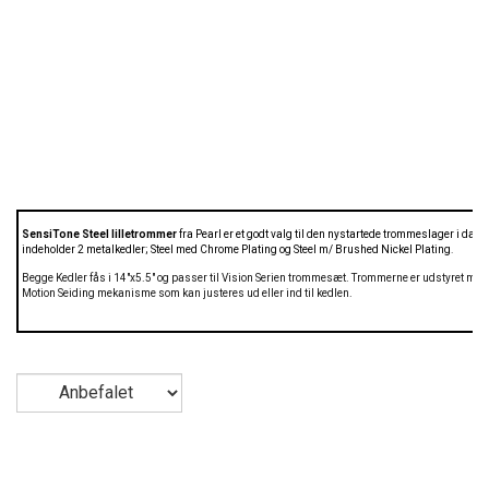
SensiTone Steel lilletrommer
fra Pearl er et godt valg til den nystartede trommeslager i dag.
indeholder 2 metalkedler; Steel med Chrome Plating og Steel m/ Brushed Nickel Plating
.
Begge Kedler fås i 14"x5.5" og passer til Vision Serien trommesæt. Trommerne er udstyret me
Motion Seiding mekanisme som kan justeres ud eller ind til kedlen.