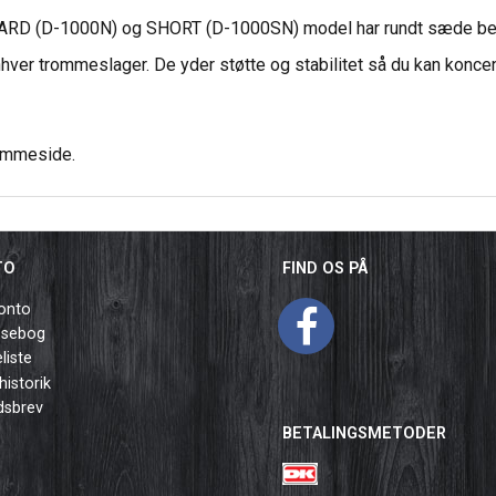
ARD (D-1000N) og SHORT (D-1000SN) model har rundt sæde betr
nhver trommeslager. De yder støtte og stabilitet så du kan konce
emmeside
.
TO
FIND OS PÅ
onto
ssebog
liste
historik
dsbrev
BETALINGSMETODER