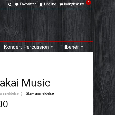
0
Favoritter
Log ind
Indkøbskurv
Koncert Percussion
Tilbehør
Takai Music
anmeldelser
Skriv anmeldelse
00