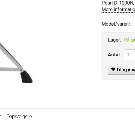
Pearl D-1000N, 
Mere informati
Model/varenr.:
Lager:
På la
Antal
Tilføj øn
r
Topsælgere