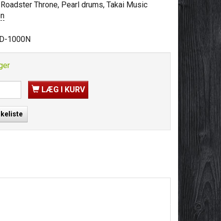
Roadster Throne, Pearl drums, Takai Music
on
D-1000N
ger
LÆG I KURV
skeliste