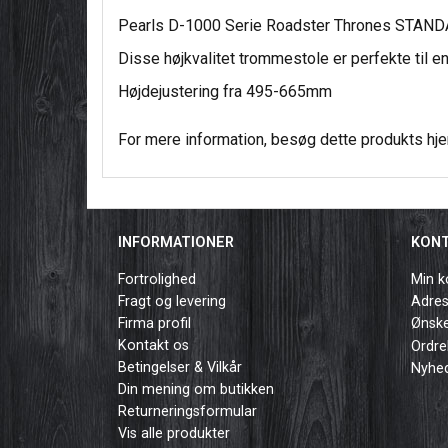
Pearls D-1000 Serie Roadster Thrones STAND
Disse højkvalitet trommestole er perfekte til e
Højdejustering fra 495-665mm
For mere information, besøg dette produkts
hj
INFORMATIONER
KON
Fortrolighed
Min k
Fragt og levering
Adre
Firma profil
Ønske
Kontakt os
Ordre
Betingelser & Vilkår
Nyhe
Din mening om butikken
Returneringsformular
Vis alle produkter