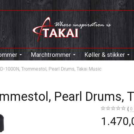
trommer
Marchtrommer
Køller & stikker
 D-1000N, Trommestol, Pearl Drums, Takai Music
ommestol, Pearl Drums, 
0
1.470,