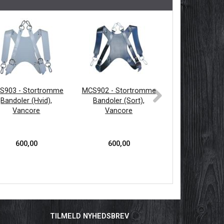
S903 - Stortromme
MCS902 - Stortromme
MCH100, Carryi
Bandoler (Hvid),
Bandoler (Sort),
tension rod
Vancore
Vancore
Vancor
600,00
600,00
80,00
TILMELD NYHEDSBREV