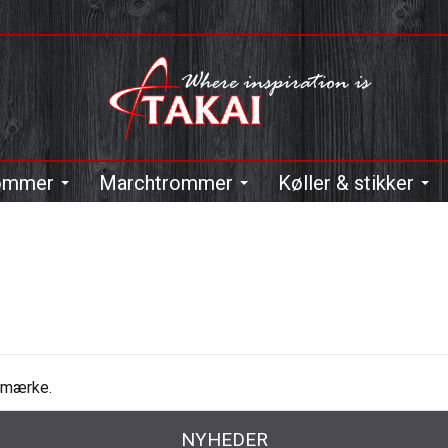
rommer
Marchtrommer
Køller & stikker
e mærke.
NYHEDER