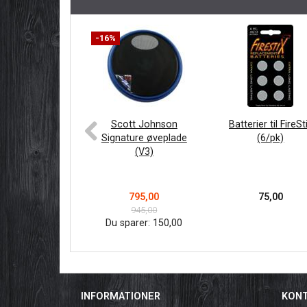
-16%
Scott Johnson
Batterier til FireSt
Signature øveplade
(6/pk)
(V3)
795,00
75,00
945,00
Du sparer:
150,00
INFORMATIONER
KON