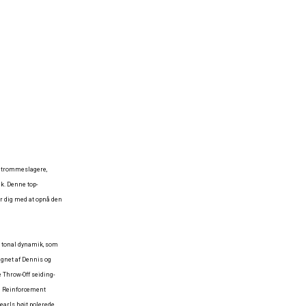
" trommeslagere,
k. Denne top-
er dig med at opnå den
 tonal dynamik, som
gnet af Dennis og
 Throw-Off seiding-
d Reinforcement
arls højt polerede