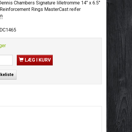
ennis Chambers Signature lilletromme 14" x 6.5"
Reinforcement Rings MasterCast reifer
on
DC1465
ger
LÆG I KURV
skeliste