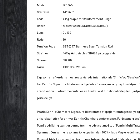
Model
: DC1465
Størrelse
: 14" x 6.5"
Kedel
: 4 lag Maple m/Reinforcement Rings
Reifer
: Master Cast (DC1410/DCS1410SG)
Lugs
: CL-100
Rods
: 10
Tension Rods
: SST-5047 Stainless Steel Tension Rod
Strainer
: 4-Way Adjustable / SR-020 på begge sider
Snares
: S-030N
Farve
: #136 Opal Whites
Ligesom en af verdens mest respekterede internationale "Clinic" og "Session
har Dennis' Signature lilletromme ligeledes fremragende lyd og tonal dynami
specifikation lilletromme omfatter en bred vifte af funktionaliteter, der hjælp
perfekte lyd.
Pearls Dennis Chambers Signature lilletromme afspejler fremragende lyd og
er karakteristisk for enhver Dennis Chambers performance. Fuldstændig desi
Pearl's udvikling team, er denne tromme udstyret med to af Pearls Multi-Trace
Systemer. Den varme resonans tone opstår i den 100% 4 lags Maple kedel me
Rings på både top og bund, og trommens betagende skønhed fuldendes med Pe