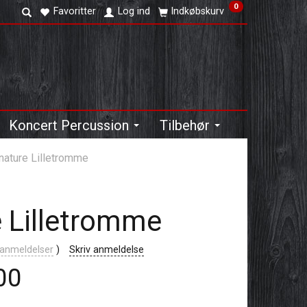
0
Favoritter
Log ind
Indkøbskurv
Koncert Percussion
Tilbehør
nature Lilletromme
e Lilletromme
anmeldelser
Skriv anmeldelse
00