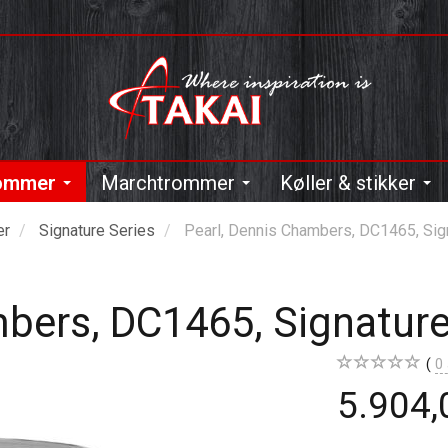
rommer
Marchtrommer
Køller & stikker
er
Signature Series
Pearl, Dennis Chambers, DC1465, Sig
mbers, DC1465, Signatur
0
5.904,