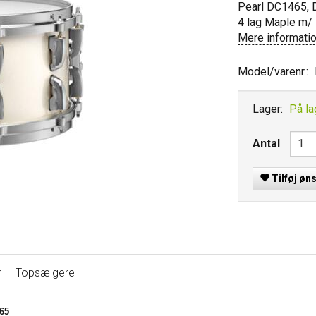
Pearl DC1465, D
4 lag Maple m/ 
Mere informati
Model/varenr.:
Lager:
På la
Antal
Tilføj øn
r
Topsælgere
65