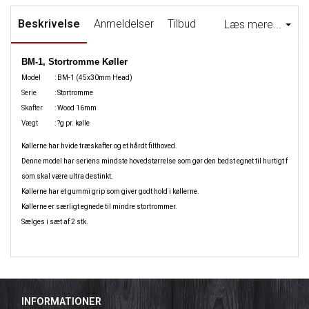
Beskrivelse
Anmeldelser
Tilbud
Læs mere...
BM-1, Stortromme Køller
Model
: BM-1 (45x30mm Head)
Serie
: Stortromme
Skafter
: Wood 16mm
Vægt
: ?g pr. kølle
Køllerne har hvide træskafter og et hårdt filthoved.
Denne model har seriens mindste hovedstørrelse som gør den bedst egnet til hurtigt figursp
som skal være ultra destinkt.
Køllerne har et gummi grip som giver godt hold i køllerne.
Køllerne er særligt egnede til mindre stortrommer.
Sælges i sæt af 2 stk.
INFORMATIONER