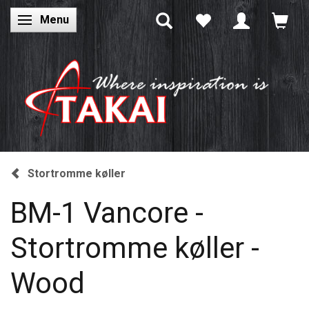
Menu
Skifte navigation
Stortromme køller
BM-1 Vancore -
Stortromme køller -
Wood