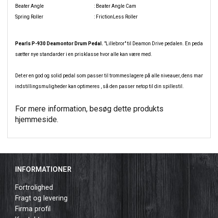
Beater Angle
: Beater Angle Cam
Spring Roller
: FrictionLess Roller
Pearls P-930 Deamontor Drum Pedal.
"Lillebror" til Deamon Drive pedalen. En pedal som
sætter nye standarder i en prisklasse hvor alle kan være med.
Det er en god og solid pedal som passer til trommeslagere på alle niveauer, dens mange
indstillingsmuligheder kan optimeres , så den passer netop til din spillestil.
For mere information, besøg dette produkts
hjemmeside
.
INFORMATIONER
Fortrolighed
Fragt og levering
Firma profil