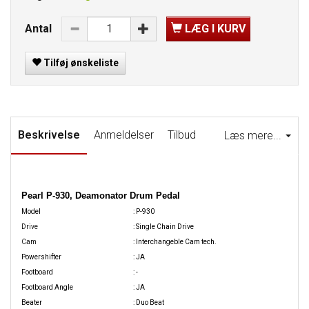
Antal
LÆG I KURV
Tilføj ønskeliste
Beskrivelse
Anmeldelser
Tilbud
Læs mere...
Pearl P-930, Deamonator Drum Pedal
Model
: P-930
Drive
: Single Chain Drive
Cam
: Interchangeble Cam tech.
Powershifter
: JA
Footboard
: -
Footboard Angle
: JA
Beater
: Duo Beat