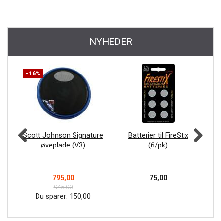
NYHEDER
-16%
Scott Johnson Signature
Batterier til FireStix
MC
øveplade (V3)
(6/pk)
B
795,00
75,00
945,00
Du sparer:
150,00