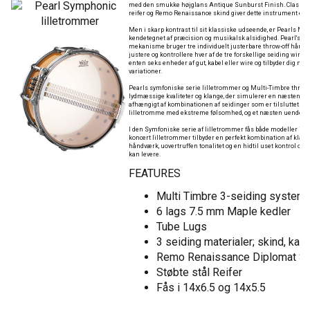
med den smukke højglans Antique Sunburst Finish. Classic St
reifer og Remo Renaissance skind giver dette instrument et 
Men i skarp kontrast til sit klassiske udseende, er Pearls 
kendetegnet af præcision og musikalsk alsidighed. Pearl's r
mekanisme bruger tre individuelt justerbare throw-off hånd
justere og kontrollere hver af de tre forskellige seiding wire 
enten seks enheder af gut, kabel eller wire og tilbyder dig 
variationer.
Pearls symfoniske serie lilletrommer og Multi-Timbre throw-of
lydmæssige kvaliteter og klange, der simulerer en næsten end
afhængigt af kombinationen af seidinger som er tilsluttet. Med
lilletromme med ekstreme følsomhed, og et næsten uendeli
I den Symfoniske serie af lilletrommer fås både modeller i stør
koncert lilletrommer tilbyder en perfekt kombination af klassi
håndværk, uovertruffen tonalitet og en hidtil uset kontrol o
kan levere.
FEATURES
Multi Timbre 3-seiding system m
6 lags 7.5 mm Maple kedler
Tube Lugs
3 seiding materialer; skind, kabe
Remo Renaissance Diplomat Sk
Støbte stål Reifer
Fås i 14x6.5 og 14x5.5