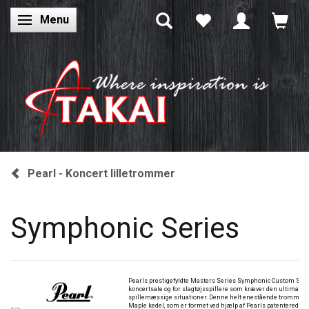
Menu
Skifte navigation
Pearl - Koncert lilletrommer
Symphonic Series
Pearls prestigefyldte Masters Series Symphonic Custom Snar
koncertsale og for slagtøjsspillere som kræver den ultimative
spillemæssige situationer. Denne helt enestående tromme er
Maple kedel, som er formet ved hjælp af Pearls patenterede S