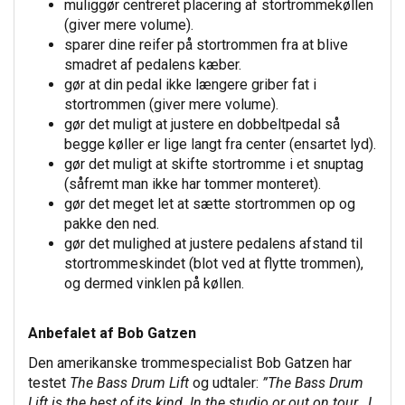
muliggør centreret placering af stortrommekøllen
(giver mere volume).
sparer dine reifer på stortrommen fra at blive
smadret af pedalens kæber.
gør at din pedal ikke længere griber fat i
stortrommen (giver mere volume).
gør det muligt at justere en dobbeltpedal så
begge køller er lige langt fra center (ensartet lyd).
gør det muligt at skifte stortromme i et snuptag
(såfremt man ikke har tommer monteret).
gør det meget let at sætte stortrommen op og
pakke den ned.
gør det mulighed at justere pedalens afstand til
stortrommeskindet (blot ved at flytte trommen),
og dermed vinklen på køllen.
Anbefalet af Bob Gatzen
Den amerikanske trommespecialist Bob Gatzen har
testet
The Bass Drum Lift
og udtaler:
”The Bass Drum
Lift is the best of its kind. In the studio or out on tour...I