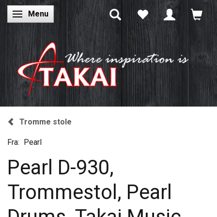
Menu
Skifte navigation
Tromme stole
Fra:
Pearl
Pearl D-930,
Trommestol, Pearl
Drums, Takai Music